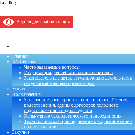
Loading ...
МУП Водоканал
г. Кузнецк, Пензенской области
Версия для слабовидящих
Тел:
Диспетчер: 8(84157)9-02-29
ВКонтакте
Главная
Абонентам
Часто задаваемые вопросы
Информация для небытовых потребителей
Законодательные акты, регулирующие деятельность
ресурсоснабжающей организации
Услуги
Подключение
Заключение договоров холодного водоснабжения,
водоотведения, единых договоров холодного
водоснабжения и водоотведения
Калькулятор технологического присоединения
Технологическое присоединение к водоснабжению/
водоотведению
Закупки